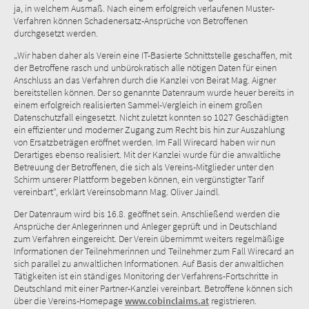
ja, in welchem Ausmaß. Nach einem erfolgreich verlaufenen Muster-
Verfahren können Schadenersatz-Ansprüche von Betroffenen
durchgesetzt werden.
„Wir haben daher als Verein eine IT-Basierte Schnittstelle geschaffen, mit
der Betroffene rasch und unbürokratisch alle nötigen Daten für einen
Anschluss an das Verfahren durch die Kanzlei von Beirat Mag. Aigner
bereitstellen können. Der so genannte Datenraum wurde heuer bereits in
einem erfolgreich realisierten Sammel-Vergleich in einem großen
Datenschutzfall eingesetzt. Nicht zuletzt konnten so 1027 Geschädigten
ein effizienter und moderner Zugang zum Recht bis hin zur Auszahlung
von Ersatzbeträgen eröffnet werden. Im Fall Wirecard haben wir nun
Derartiges ebenso realisiert. Mit der Kanzlei wurde für die anwaltliche
Betreuung der Betroffenen, die sich als Vereins-Mitglieder unter den
Schirm unserer Plattform begeben können, ein vergünstigter Tarif
vereinbart“, erklärt Vereinsobmann Mag. Oliver Jaindl.
Der Datenraum wird bis 16.8. geöffnet sein. Anschließend werden die
Ansprüche der Anlegerinnen und Anleger geprüft und in Deutschland
zum Verfahren eingereicht. Der Verein übernimmt weiters regelmäßige
Informationen der Teilnehmerinnen und Teilnehmer zum Fall Wirecard an
sich parallel zu anwaltlichen Informationen. Auf Basis der anwaltlichen
Tätigkeiten ist ein ständiges Monitoring der Verfahrens-Fortschritte in
Deutschland mit einer Partner-Kanzlei vereinbart. Betroffene können sich
über die Vereins-Homepage
www.cobinclaims.at
registrieren.