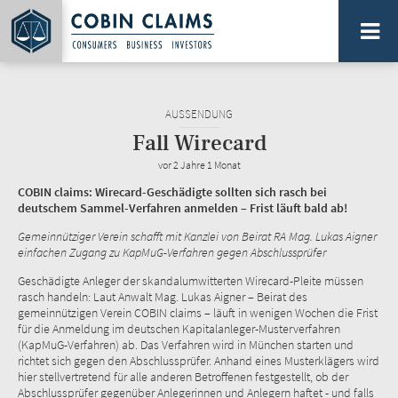
Direkt
zum
Inhalt
PLATTFORM FÜR SAMMELAKTIONEN...
AUSSENDUNG
Fall Wirecard
vor 2 Jahre 1 Monat
COBIN claims: Wirecard-Geschädigte sollten sich rasch bei
deutschem Sammel-Verfahren anmelden – Frist läuft bald ab!
Gemeinnütziger Verein schafft mit Kanzlei von Beirat RA Mag. Lukas Aigner
einfachen Zugang zu KapMuG-Verfahren gegen Abschlussprüfer
Geschädigte Anleger der skandalumwitterten Wirecard-Pleite müssen
rasch handeln: Laut Anwalt Mag. Lukas Aigner – Beirat des
gemeinnützigen Verein COBIN claims – läuft in wenigen Wochen die Frist
für die Anmeldung im deutschen Kapitalanleger-​Musterverfahren
(KapMuG-Verfahren) ab. Das Verfahren wird in München starten und
richtet sich gegen den Abschlussprüfer. Anhand eines Musterklägers wird
hier stellvertretend für alle anderen Betroffenen festgestellt, ob der
Abschlussprüfer gegenüber Anlegerinnen und Anlegern haftet - und falls