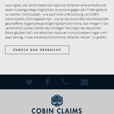
Laut Aigner und Jaindl bietet das KapMuG-Verfahren eine einfache und
relativ kostengünstige Möglichkeit, Ansprüche gegen den Prüfer geltend
zu machen. Nicht zuletzt – wie auch eine Untersuchung von COBIN
claims bereits 2020 ergeben hat – war es das durch den Abschlussprüfer
geschaffene, trügerische-günstige Kapitalmarkt-Klima, das Anleger in die
vermeintlich soliden Zahlen des einstigen Tech-Stars der deutschen
Börse glauben ließ und selbst bei massiven Kursrücksetzern sogar noch
dazu bewog, in das börsensprichwörtliche „fallende Messer“ zu greifen.
ZURÜCK ZUR ÜBERSICHT