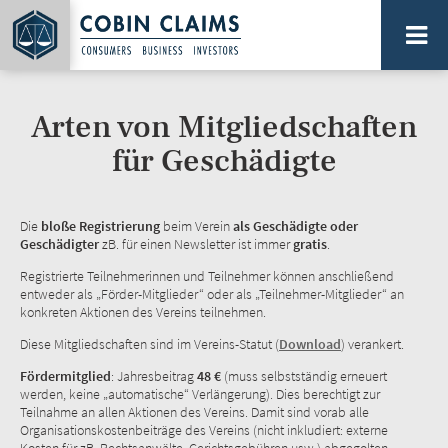
Direkt
zum
Inhalt
PLATTFORM FÜR SAMMELAKTIONEN...
Arten von Mitgliedschaften
für Geschädigte
Die
bloße Registrierung
beim Verein
als Geschädigte oder
Geschädigter
zB. für einen Newsletter ist immer
gratis
.
Registrierte Teilnehmerinnen und Teilnehmer können anschließend
entweder als „Förder-Mitglieder“ oder als „Teilnehmer-Mitglieder“ an
konkreten Aktionen des Vereins teilnehmen.
Diese Mitgliedschaften sind im Vereins-Statut (
Download
) verankert.
Fördermitglied
: Jahresbeitrag
48 €
(muss selbstständig erneuert
werden, keine „automatische“ Verlängerung). Dies berechtigt zur
Teilnahme an allen Aktionen des Vereins. Damit sind vorab alle
Organisationskostenbeiträge des Vereins (nicht inkludiert: externe