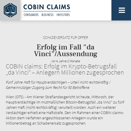
Direkt
zum
Inhalt
PLATTFORM FÜR SAMMELAKTIONEN...
SCHADENERSATZ FÜR OPFER
Erfolg im Fall "da
Vinci"/Aussendung
vor 4 Jahre 2 Monate
COBIN claims: Erfolg im Krypto-Betrugsfall
„da Vinci“ – Anlegern Millionen zugesprochen
Fünf Jahre Haft für Hauptverdächtigen – Urteil nicht rechtskräftig /
Gemeinnütziger Zugang zum Recht für 50 Betroffene
Wien (OTS) - Am Wiener Straflandesgericht ist heute, Mittwoch, der
Hauptverdächtige im mutmaßlichen Bitcoin-Betrugsfall „da Vinci“ zu fünf
Jahren Haft (nicht rechtskräftig) verurteilt worden. Auch ein weiterer
Verdächtiger erhielt eine Haftstrafe. Den im Rahmen einer COBIN claims-
Aktion dem Verfahren angeschlossenen Anlegern wurde ein
Millionenbetrag an Schadenersatz zugesprochen.