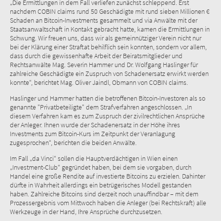
„Die Ermittlungen in dem Fall verliefen zunächst schleppend. Erst
nachdem COBIN claims rund 50 Geschädigte mit rund sieben Millionen €
Schaden an Bitcoin-Investments gesammelt und via Anwälte mit der
Staatsanwaltschaft in Kontakt gebracht hatte, kamen die Ermittlungen in
Schwung. Wir freuen uns, dass wir als gemeinnütziger Verein nicht nur
bei der Klärung einer Straftat behilflich sein konnten, sondern vor allem,
dass durch die gewissenhafte Arbeit der Beiratsmitglieder und
Rechtsanwälte Mag. Severin Hammer und Dr. Wolfgang Haslinger für
zahlreiche Geschädigte ein Zuspruch von Schadenersatz erwirkt werden
konnte“, berichtet Mag. Oliver Jaindl, Obmann von COBIN claims.
Haslinger und Hammer hatten die betroffenen Bitcoin-Investoren als so
genannte "Privatbeteiligte" dem Strafverfahren angeschlossen. „In
diesem Verfahren kam es zum Zuspruch der zivilrechtlichen Ansprüche
der Anleger. Ihnen wurde der Schadenersatz in der Höhe ihres
Investments zum Bitcoin-Kurs im Zeitpunkt der Veranlagung
zugesprochen“, berichten die beiden Anwälte.
Im Fall „da Vinci“ sollen die Hauptverdächtigen in Wien einen
„Investment-Club“ gegründet haben, bei dem sie vorgaben, durch
Handel eine große Rendite auf investierte Bitcoins zu erzielen. Dahinter
dürfte in Wahrheit allerdings ein betrügerisches Modell gestanden
haben. Zahlreiche Bitcoins sind derzeit noch unauffindbar – mit dem
Prozessergebnis vom Mittwoch haben die Anleger (bei Rechtskraft) alle
Werkzeuge in der Hand, Ihre Ansprüche durchzusetzen.