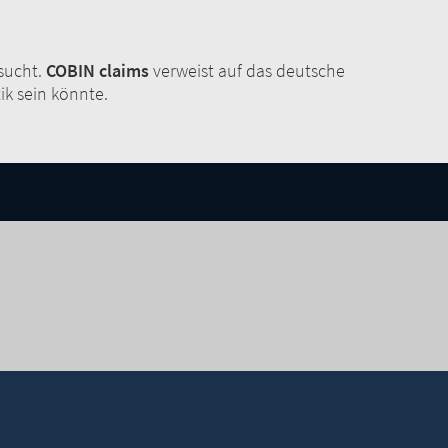
rsucht.
COBIN claims
verweist auf das deutsche
ik sein könnte.