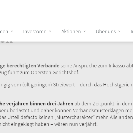
men
Investoren
Aktionen
Über uns
tion
gen
ge berechtigten Verbände
seine Ansprüche zum Inkasso abtr
ug führt zum Obersten Gerichtshof.
gig vom (oft geringen) Streitwert – durch das Höchstgerich
e verjähren binnen drei Jahren
ab dem Zeitpunkt, in dem
aber überlastet und daher können Verbandsmusterklagen mehr 
 das Urteil defacto keinen „Mustercharakter“ mehr. Alle and
icht eingeklagt haben – wären nun verjährt.