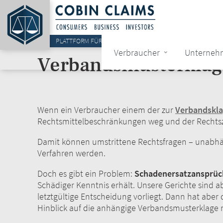
Direkt
zum
Inhalt
PLATTFORM FÜR SAMMELAKTIONEN...
Verbraucher
Unterneh
Hauptnaviga
Verbandsmusterkla
Wenn ein Verbraucher einem der zur
Verbandskla
Rechtsmittelbeschränkungen weg und der Rechtsz
Damit können umstrittene Rechtsfragen – unabhän
Verfahren werden.
Doch es gibt ein Problem:
Schadenersatzansprüch
Schädiger Kenntnis erhält. Unsere Gerichte sind 
letztgültige Entscheidung vorliegt. Dann hat aber
Hinblick auf die anhängige Verbandsmusterklage n