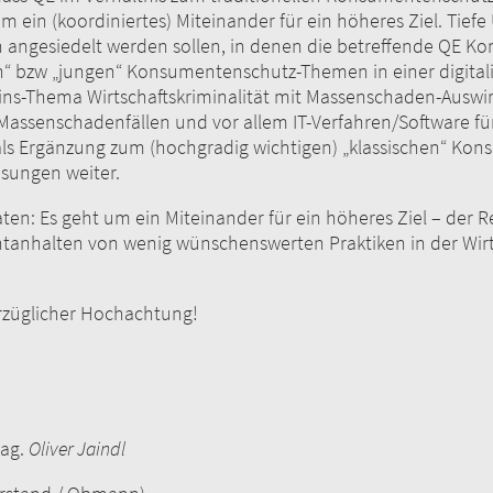
 um ein (koordiniertes) Miteinander für ein höheres Ziel. Tie
hen angesiedelt werden sollen, in denen die betreffende QE
en“ bzw „jungen“ Konsumentenschutz-Themen in einer digitali
ereins-Thema Wirtschaftskriminalität mit Massenschaden-Ausw
 Massenschadenfällen und vor allem IT-Verfahren/Software 
h als Ergänzung zum (hochgradig wichtigen) „klassischen“ Ko
ösungen weiter.
ten: Es geht um ein Miteinander für ein höheres Ziel – der Re
alten von wenig wünschenswerten Praktiken in der Wirtsch
chachtung!
.
Oliver Jaindl