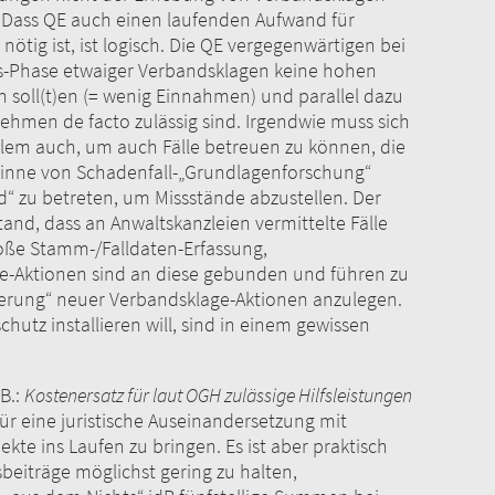
 Dass QE auch einen laufenden Aufwand für
ötig ist, ist logisch. Die QE vergegenwärtigen bei
ngs-Phase etwaiger Verbandsklagen keine hohen
n soll(t)en (= wenig Einnahmen) und parallel dazu
men de facto zulässig sind. Irgendwie muss sich
allem auch, um auch Fälle betreuen zu können, die
 Sinne von Schadenfall-„Grundlagenforschung“
“ zu betreten, um Missstände abzustellen. Der
nd, dass an Anwaltskanzleien vermittelte Fälle
bloße Stamm-/Falldaten-Erfassung,
ge-Aktionen sind an diese gebunden und führen zu
zierung“ neuer Verbandsklage-Aktionen anzulegen.
chutz installieren will, sind in einem gewissen
B.:
Kostenersatz für laut OGH zulässige Hilfsleistungen
 für eine juristische Auseinandersetzung mit
e ins Laufen zu bringen. Es ist aber praktisch
beiträge möglichst gering zu halten,