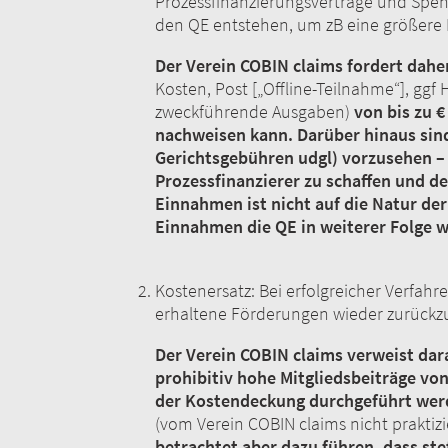
Prozessfinanzierungsverträge und Spen
den QE entstehen, um zB eine größere K
Der Verein COBIN claims fordert dahe
Kosten, Post [„Offline-Teilnahme“], ggf
zweckführende Ausgaben)
von bis zu €
nachweisen kann. Darüber hinaus sind
Gerichtsgebühren udgl) vorzusehen – 
Prozessfinanzierer zu schaffen und de
Einnahmen ist nicht auf die Natur de
Einnahmen die QE in weiterer Folge
Kostenersatz: Bei erfolgreicher Verfah
erhaltene Förderungen wieder zurü
Der Verein COBIN claims verweist da
prohibitiv hohe Mitgliedsbeiträge vo
der Kostendeckung durchgeführt werde
(vom Verein COBIN claims nicht praktizi
betrachtet aber dazu führen, dass st