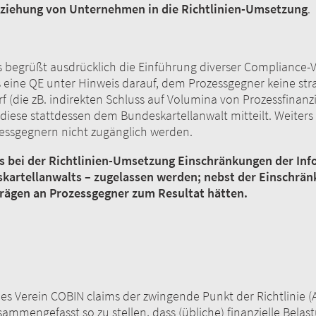
beziehung von Unternehmen in die Richtlinien-Umsetzung
.
s begrüßt ausdrücklich die Einführung diverser Compliance-Vo
ss eine QE unter Hinweis darauf, dem Prozessgegner keine str
f (die zB. indirekten Schluss auf Volumina von Prozessfinan
iese stattdessen dem Bundeskartellanwalt mitteilt. Weiters
rozessgegnern nicht zugänglich werden.
ass bei der Richtlinien-Umsetzung Einschränkungen der In
eskartellanwalts – zugelassen werden; nebst der Einschrän
rägen an Prozessgegner zum Resultat hätten.
es Verein COBIN claims der zwingende Punkt der Richtlinie (
zusammengefasst so zu stellen, dass (übliche) finanzielle Be