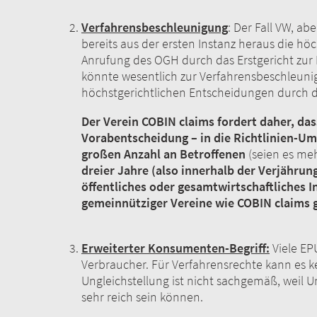
Verfahrensbeschleunigung
: Der Fall VW, a
bereits aus der ersten Instanz heraus die h
Anrufung des OGH durch das Erstgericht zur
könnte wesentlich zur Verfahrensbeschleuni
höchstgerichtlichen Entscheidungen durch
Der Verein COBIN claims fordert daher, da
Vorabentscheidung – in die Richtlinien-U
großen Anzahl an Betroffenen
(seien es me
dreier Jahre (also innerhalb der Verjähru
öffentliches oder gesamtwirtschaftliches I
gemeinnütziger Vereine wie COBIN claim
Erweiterter Konsumenten-Begriff:
Viele EP
Verbraucher. Für Verfahrensrechte kann es ke
Ungleichstellung ist nicht sachgemäß, weil 
sehr reich sein können.