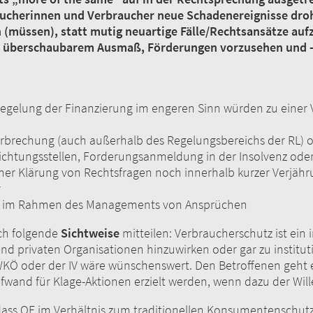
cherinnen und Verbraucher neue Schadenereignisse drohe
n (müssen), statt mutig neuartige Fälle/Rechtsansätze auf
 in überschaubarem Ausmaß, Förderungen vorzusehen und – 
gelung der Finanzierung im engeren Sinn würden zu einer
rbrechung (auch außerhalb des Regelungsbereichs der RL) 
ichtungsstellen, Forderungsanmeldung in der Insolvenz oder 
her Klärung von Rechtsfragen noch innerhalb kurzer Verjähru
r
und im Rahmen des Managements von Ansprüchen
ch folgende
Sichtweise
mitteilen: Verbraucherschutz ist ei
und privaten Organisationen hinzuwirken oder gar zu institut
KÖ oder der IV wäre wünschenswert. Den Betroffenen geht e
wand für Klage-Aktionen erzielt werden, wenn dazu der Will
, dass QE im Verhältnis zum traditionellen Konsumentenschut