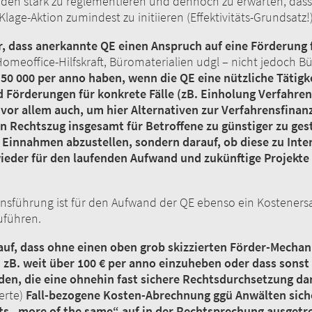
den stark zu reglementieren und dennoch zu erwarten, dass 
lage-Aktion zumindest zu initiieren (Effektivitäts-Grundsa
r, dass anerkannte QE einen Anspruch auf eine Förderung
 Homeoffice-Hilfskraft, Büromaterialien udgl – nicht jedoch B
 50 000 per anno haben, wenn die QE eine nützliche Tätigk
 Förderungen für konkrete Fälle (zB. Einholung Verfahren
vor allem auch, um hier Alternativen zur Verfahrensfinan
n Rechtszug insgesamt für Betroffene zu günstiger zu ges
r Einnahmen abzustellen, sondern darauf, ob diese zu Inte
 wieder für den laufenden Aufwand und zukünftige Pro
rensführung ist für den Aufwand der QE ebenso ein Kostener
ckzuführen.
rauf, dass ohne einen oben grob skizzierten Förder-Mech
n zB. weit über 100 € per anno einzuheben oder dass sons
n, die eine ohnehin fast sichere Rechtsdurchsetzung dar
erte)
Fall-bezogene Kosten-Abrechnung ggü Anwälten sich
ets „more of the same“ auf in der Rechtsprechung ausgetre