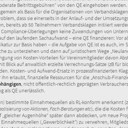
moderate Beitrittsgebühren“ von den QE eingehoben werden.
gemein als Basis für die Organisationen von Verbandsklagen n
roblem, dass sie einerseits in der Anlauf- und der Umsetzu
en, bereits ab 50 Teilnehmern Verbandsklagen initiiert werde
) Compliance-Überlegungen keine Zuwendungen von Unterneh
 auf den laufenden Sachaufwand – eine QE finanzieren: Vor 
katur zur Basis haben – die Aufgabe von QE ist es auch, im
che zu unterziehen und dann auf juristischem Wege „Neuland
gung von Kosten-Vorteilen für Vereinsmitglieder davon Absta
it Blick auf anwaltlich erzielte Verrechnungs-Sätze (zB für 
en. Kosten- und Aufwand-Ersatz in prozessfinanzierten Kla
ihn erlaubt, finanzielle Ressourcen für die „Anschub-Finan
bhängigen
, nicht öffentlich-rechtlich geprägten Verbrauchers
als QE unerlässlich.
en) bestimmte Einnahmequellen als RL-konform anerkannt (z
Realisierung von Aktionen, Fach-Beratungen etc
), die die Kosten
„gleicher Augenhöhe“ später dann abdecken, um neue Projekt
 Einnahmequellen („Gewerblichkeit“) zu verwehren, Mitglieds