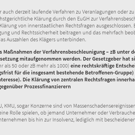
ber auch derzeit laufende Verfahren zu Veranlagungen oder zu
öchstgerichtliche Klärung durch den EuGH zur Verfahrensbesch
 Klärung von innerstaatlichen Rechtsfragen ausgeschlossen.
gung und Rechtssicherheit beitragen und das mehrfach beo
 das Auszahlen des Klägers unterbinden.
ss Maßnahmen der Verfahrensbeschleunigung – zB unter de
msetzung mitaufgenommen werden. Der Gesetzgeber hat sic
hr als 50 oder zB mehr als 1000)
eine rechtskräftige Entsch
ngsfrist für die insgesamt bestehende Betroffenen-Gruppe
nteresse). Die Klärung von zentralen Rechtsfragen innerhal
s gegenüber Prozessfinanzierern
U, KMU, sogar Konzerne sind von Massenschadensereignisse
ine Rolle spielen, ob jemand Unternehmer oder Verbraucher is
Unternehmen bis hin zur Insolvenz, lediglich mit bescheiden