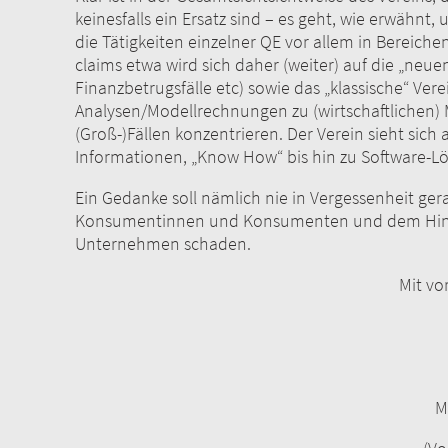
keinesfalls ein Ersatz sind – es geht, wie erwähnt,
die Tätigkeiten einzelner QE vor allem in Bereic
claims etwa wird sich daher (weiter) auf die „neu
Finanzbetrugsfälle etc) sowie das „klassische“ V
Analysen/Modellrechnungen zu (wirtschaftlichen)
(Groß-)Fällen konzentrieren. Der Verein sieht sic
Informationen, „Know How“ bis hin zu Software-L
Ein Gedanke soll nämlich nie in Vergessenheit gera
Konsumentinnen und Konsumenten und dem Hintanh
Unternehmen schaden.
Mit vorzüglicher Ho
Mag