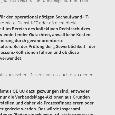
„aus dem Nichts“ idR fünfstellige Summen bei
tz!).
 für den operational nötigen Sachaufwand
(IT-
üromiete, Dienst-KFZ oder oä nicht direkt
eit im Bereich des kollektiven Rechtsschutzes
s-einleitender Gutachten, anwaltliche Kosten,
zierung durch gewinnorientierte
talten. Bei der Prüfung der „Gewerblichkeit“ der
ressens-Kollisionen führen und ob diese
jekte verwendet.
satz vorzusehen. Dieser kann uU auch dazu dienen,
anismus QE uU dazu gezwungen sind, entweder
t nur die Verbandsklage-Aktionen aus Gründen
stellen und daher via Prozessfinanzierern oder
er gedeckt werden. Das würde insgesamt
tenen Pfaden eingeklagt wird, statt progressiv