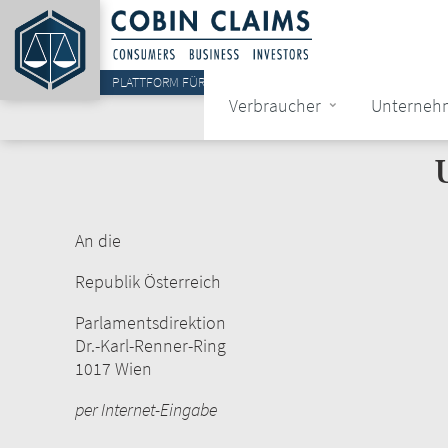
Direkt
zum
Inhalt
PLATTFORM FÜR SAMMELAKTIONEN...
Verbraucher
Unterneh
Hauptnaviga
An die
Republik Österreich
Parlamentsdirektion
Dr.-Karl-Renner-Ring
1017 Wien
per Internet-Eingabe