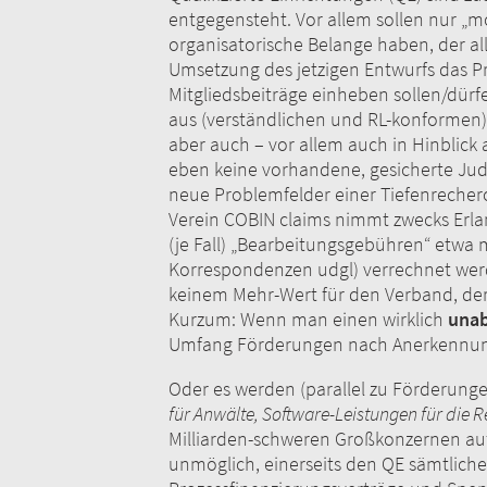
entgegensteht. Vor allem sollen nur „
organisatorische Belange haben, der all
Umsetzung des jetzigen Entwurfs das P
Mitgliedsbeiträge einheben sollen/dürf
aus (verständlichen und RL-konformen
aber auch – vor allem auch in Hinblick
eben keine vorhandene, gesicherte Judi
neue Problemfelder einer Tiefenrecher
Verein COBIN claims nimmt zwecks Erlan
(je Fall) „Bearbeitungsgebühren“ etwa m
Korrespondenzen udgl) verrechnet werd
keinem Mehr-Wert für den Verband, der 
Kurzum: Wenn man einen wirklich
una
Umfang Förderungen nach Anerkennung 
Oder es werden (parallel zu Förderung
für Anwälte, Software-Leistungen für die 
Milliarden-schweren Großkonzernen auf 
unmöglich, einerseits den QE sämtliche