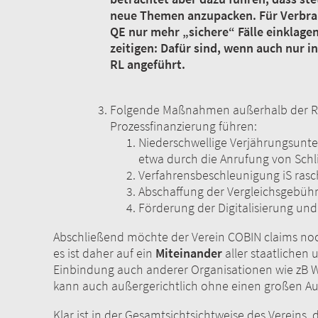
neue Themen anzupacken. Für Verbrau
QE nur mehr „sichere“ Fälle einklage
zeitigen: Dafür sind, wenn auch nur
RL angeführt.
Folgende Maßnahmen außerhalb der Re
Prozessfinanzierung führen:
Niederschwellige Verjährungsunte
etwa durch die Anrufung von Schl
Verfahrensbeschleunigung iS rasc
Abschaffung der Vergleichsgebüh
Förderung der Digitalisierung 
Abschließend möchte der Verein COBIN claims no
es ist daher auf ein
Miteinander
aller staatlichen 
Einbindung auch anderer Organisationen wie zB W
kann auch außergerichtlich ohne einen großen Auf
Klar ist in der Gesamtsichtsichtweise des Vereins