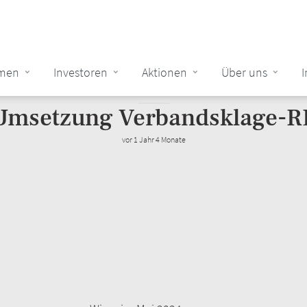
men
Investoren
Aktionen
Über uns
tion
STELLUNGNAHME DES VEREIN COBIN CLAIMS
Umsetzung Verbandsklage-R
vor 1 Jahr 4 Monate